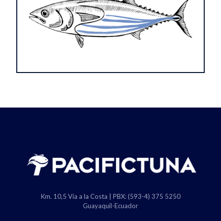
Km. 10,5 Vía a la Costa | PBX: (593-4) 375 5250
Guayaquil-Ecuador